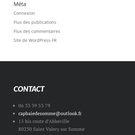
Méta
Connexion
Flux des publications
Flux des commentaires
Site de WordPress-FR
CONTACT
06 33 39 53 79
capbaiedesomme@outlook.fr
15 bis route d’Abbeville
80230 Saint Valery sur Somme